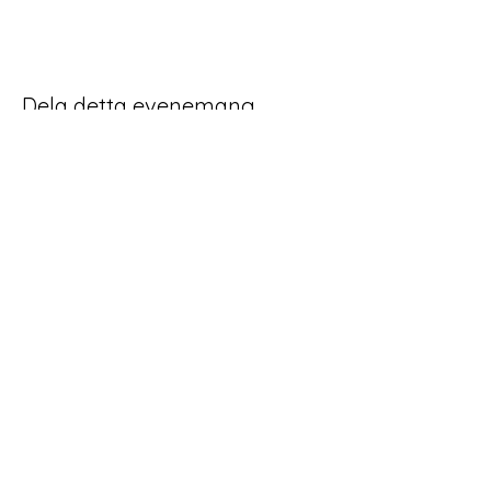
Dela detta evenemang
Home
Schema
Yoga och meditation
Behandlingar
Retreat Workshop
Om Follans