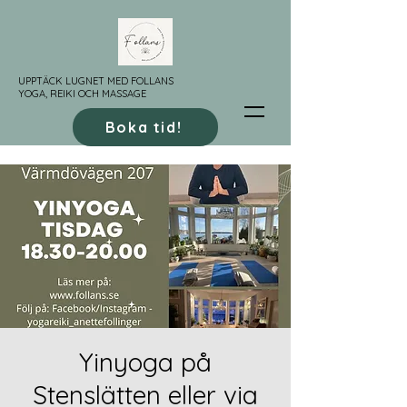
UPPTÄCK LUGNET MED FOLLANS
YOGA, REIKI OCH MASSAGE
Boka tid!
Yinyoga på
Stenslätten eller via