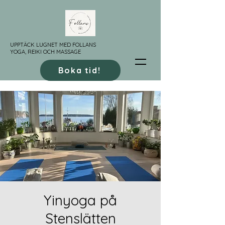
UPPTÄCK LUGNET MED FOLLANS
YOGA, REIKI OCH MASSAGE
Boka tid!
Yinyoga på
Stenslätten