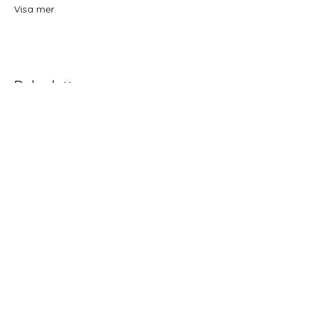
Visa mer
Dela detta evenemang
Home
Schema
Yoga och meditation
Behandlingar
Retreat Workshop