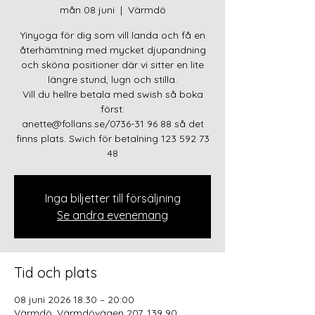
mån 08 juni
  |  
Värmdö
Yinyoga för dig som vill landa och få en
återhämtning med mycket djupandning
och sköna positioner där vi sitter en lite
längre stund, lugn och stilla.
Vill du hellre betala med swish så boka
först:
anette@follans.se/0736-31 96 88 så det
finns plats. Swich för betalning 123 592 73
48
Inga biljetter till försäljning
Se andra evenemang
Tid och plats
08 juni 2026 18:30 – 20:00
Värmdö, Värmdövägen 207, 139 90