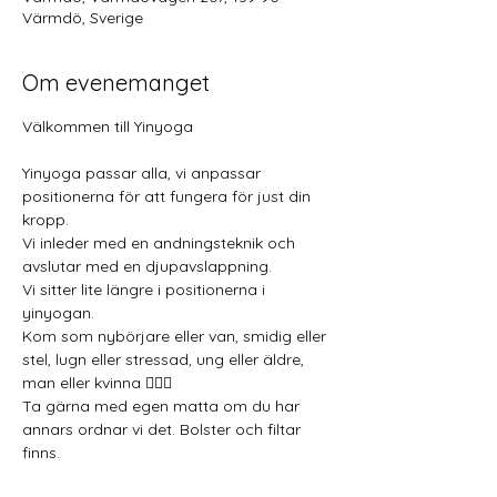
Värmdö, Sverige
Om evenemanget
Välkommen till Yinyoga 
Yinyoga passar alla, vi anpassar 
positionerna för att fungera för just din 
kropp.
Vi inleder med en andningsteknik och 
avslutar med en djupavslappning.
Vi sitter lite längre i positionerna i 
yinyogan.
Kom som nybörjare eller van, smidig eller 
stel, lugn eller stressad, ung eller äldre, 
man eller kvinna 🧘🏼‍♂️
Ta gärna med egen matta om du har 
annars ordnar vi det. Bolster och filtar 
finns.