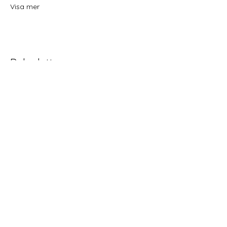
Visa mer
Dela detta evenemang
Home
Schema
Yoga och meditation
Behandlingar
Retreat Workshop