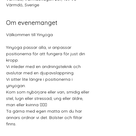
Värmdö, Sverige
Om evenemanget
Välkommen till Yinyoga 
Yinyoga passar alla, vi anpassar 
positionerna för att fungera för just din 
kropp.
Vi inleder med en andningsteknik och 
avslutar med en djupavslappning.
Vi sitter lite längre i positionerna i 
yinyogan.
Kom som nybörjare eller van, smidig eller 
stel, lugn eller stressad, ung eller äldre, 
man eller kvinna 🧘🏼‍♂️
Ta gärna med egen matta om du har 
annars ordnar vi det. Bolster och filtar 
finns.