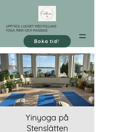
UPPTÄCK LUGNET MED FOLLANS
YOGA, REIKI OCH MASSAGE
Boka tid!
Yinyoga på
Stenslätten