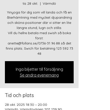
tis 28 okt.
  |  
Värmdö
Yinyoga för dig som vill landa och få en
återhämtning med mycket djupandning
och sköna positioner där vi sitter en lite
längre stund, lugn och stilla.
Vill du hellre betala med swish så boka
först:
anette@follans.se/0736-31 96 88 så det
finns plats. Swich för betalning 123 592 73
48
Inga biljetter till försäljning
Se andra evenemang
Tid och plats
28 okt. 2025 18:30 – 20:00
Värmdö, Värmdövägen 207, 139 90