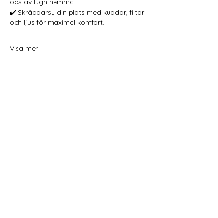
oas av lugn hemma.
✔️ Skräddarsy din plats med kuddar, filtar 
och ljus för maximal komfort.
Visa mer
Dela detta evenemang
Home
Schema
Yoga och meditation
Behandlingar