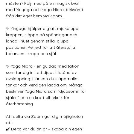
måsten? Följ med på en magisk kväll 
med Yinyoga och Yoga Nidra, bekvämt 
från ditt eget hem via Zoom.
✨ Yinyoga hjälper dig att mjuka upp 
kroppen, släppa på spänningar och 
landa i nuet genom stilla, djupa 
positioner. Perfekt för att återställa 
balansen i kropp och själ.
✨ Yoga Nidra - en guidad meditation 
som tar dig in i ett djupt tillstånd av 
avslappning. Här kan du släppa alla 
tankar och verkligen ladda om. Många 
beskriver Yoga Nidra som ”djupsömn för 
själen” och en kraftfull teknik för 
återhämtning.
Att delta via Zoom ger dig möjligheten 
att:
✔️ Delta var du än är – skapa din egen 