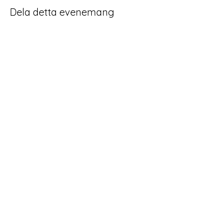
Dela detta evenemang
Home
Schema
Yoga och meditation
Behandlingar
Retreat Workshop
Om Follans
Kontakt
Follans Yoga Reiki och
Massage