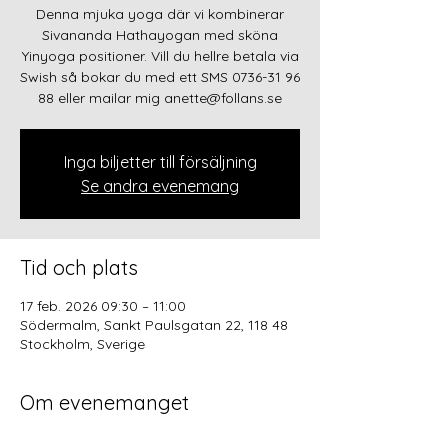
Denna mjuka yoga där vi kombinerar
Sivananda Hathayogan med sköna
Yinyoga positioner. Vill du hellre betala via
Swish så bokar du med ett SMS 0736-31 96
88 eller mailar mig anette@follans.se
Inga biljetter till försäljning
Se andra evenemang
Tid och plats
17 feb. 2026 09:30 – 11:00
Södermalm, Sankt Paulsgatan 22, 118 48
Stockholm, Sverige
Om evenemanget