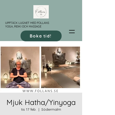
UPPTÄCK LUGNET MED FOLLANS
YOGA, REIKI OCH MASSAGE
Boka tid!
Mjuk Hatha/Yinyoga
tis 17 feb.
  |  
Södermalm