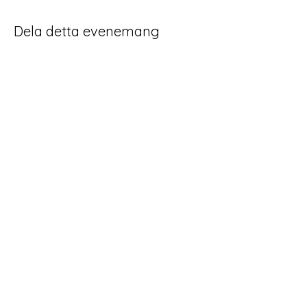
Dela detta evenemang
Home
Schema
Yoga och meditation
Behandlingar
Retreat Workshop
Om Follans
Kontakt
Follans Yoga Reiki och