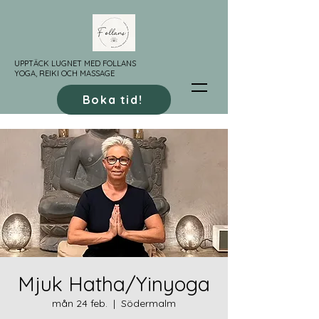
UPPTÄCK LUGNET MED FOLLANS
YOGA, REIKI OCH MASSAGE
Boka tid!
Mjuk Hatha/Yinyoga
mån 24 feb.
  |  
Södermalm