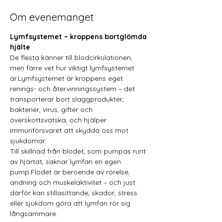
Om evenemanget
Lymfsystemet – kroppens bortglömda 
hjälte
De flesta känner till blodcirkulationen, 
men färre vet hur viktigt lymfsystemet 
är.Lymfsystemet är kroppens eget 
renings- och återvinningssystem – det 
transporterar bort slaggprodukter, 
bakterier, virus, gifter och 
överskottsvätska, och hjälper 
immunförsvaret att skydda oss mot 
sjukdomar.
Till skillnad från blodet, som pumpas runt 
av hjärtat, saknar lymfan en egen 
pump.Flödet är beroende av rörelse, 
andning och muskelaktivitet – och just 
därför kan stillasittande, skador, stress 
eller sjukdom göra att lymfan rör sig 
långsammare.