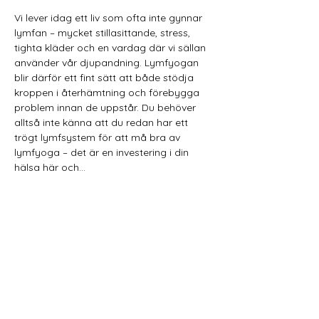
Vi lever idag ett liv som ofta inte gynnar 
lymfan – mycket stillasittande, stress, 
tighta kläder och en vardag där vi sällan 
använder vår djupandning. Lymfyogan 
blir därför ett fint sätt att både stödja 
kroppen i återhämtning och förebygga 
problem innan de uppstår. Du behöver 
alltså inte känna att du redan har ett 
trögt lymfsystem för att må bra av 
lymfyoga – det är en investering i din 
hälsa här och…
Visa mer
Dela detta evenemang