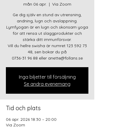
mån 06 apr.
  |  
Via Zoom
Ge dig själv en stund av utrensning,
andning, lugn och avslappning.
Lymfyogan är en lugn och skonsam yoga
för att rensa ut slaggprodukter och
stärka ditt immunförsvar.
Vill du hellre swisha är numret 123 592 73
48, sen bokar du på
0736-31 96 88 eller anette@follans.se
Inga biljetter till försäljning
Se andra evenemang
Tid och plats
06 apr. 2026 18:30 – 20:00
Via Zoom