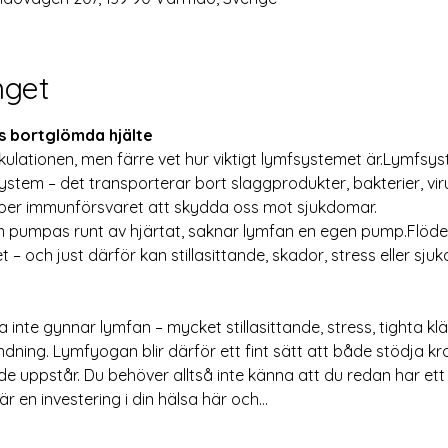
get
 bortglömda hjälte
irkulationen, men färre vet hur viktigt lymfsystemet är.Lymfs
stem – det transporterar bort slaggprodukter, bakterier, viru
lper immunförsvaret att skydda oss mot sjukdomar.
 som pumpas runt av hjärtat, saknar lymfan en egen pump.Flöde
 – och just därför kan stillasittande, skador, stress eller sj
ta inte gynnar lymfan – mycket stillasittande, stress, tighta k
dning. Lymfyogan blir därför ett fint sätt att både stödja k
 uppstår. Du behöver alltså inte känna att du redan har ett 
r en investering i din hälsa här och…