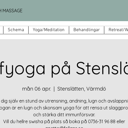
H MASSAGE
Schema
Yoga/Meditation
Behandlingar
Retreat/
yoga på Stensl
mån 06 apr.
  |  
Stenslätten, Värmdö
 dig själv en stund av utrensning, andning, lugn och avslappni
gan är en lugn och skonsam yoga för att rensa ut slaggpr
och stärka ditt immunförsvar.
Vill du hellre swisha på plats så boka på 0736-31 96 88 eller