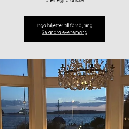
anette@follans.se
Inga biljetter till försäljning
Se andra evenemang