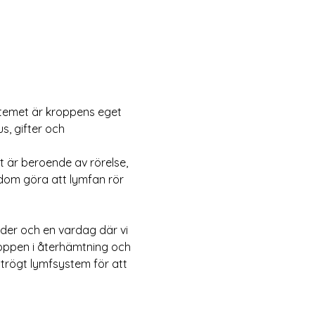
ystemet är kroppens eget 
s, gifter och 
t är beroende av rörelse, 
ukdom göra att lymfan rör 
läder och en vardag där vi 
roppen i återhämtning och 
trögt lymfsystem för att 