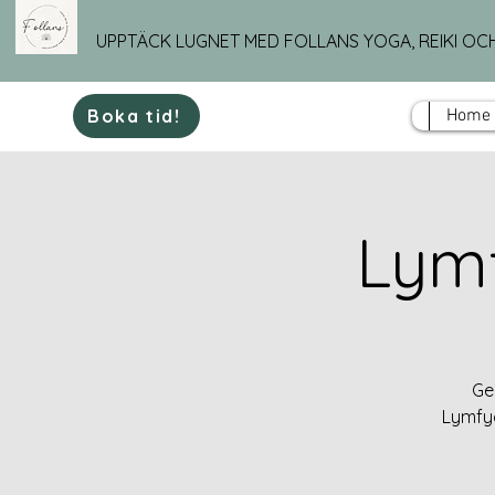
UPPTÄCK LUGNET MED FOLLANS YOGA, REIKI OC
Boka tid!
Home
Lymf
Ge
Lymfyo