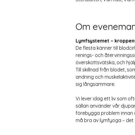
Om eveneman
Lymfsystemet – kroppens
De flesta känner till blodc
renings- och återvinningssy
överskottsvätska, och hjä
Till skillnad från blodet,
andning och muskelaktivitet
sig långsammare.
Vi lever idag ett liv som of
sällan använder vår djupan
förebygga problem innan de
må bra av lymfyoga – det ä