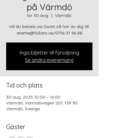
på Värmdö
lör 30 aug.
  |  
Värmdö
Vill du betala via Swish så hör av dig till:
anette@follans.se/0736-31 96 88
Inga biljetter till försäljning
Se andra evenemang
Tid och plats
30 aug. 2025 10:00 – 16:00
Värmdö, Värmdövägen 207, 139 90
Värmdö, Sverige
Gäster