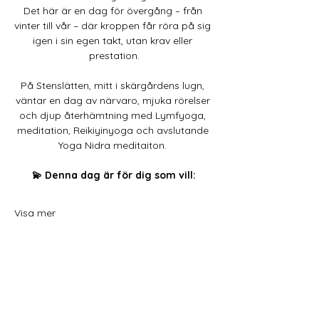
Det här är en dag för övergång – från 
vinter till vår – där kroppen får röra på sig 
igen i sin egen takt, utan krav eller 
prestation.
På Stenslätten, mitt i skärgårdens lugn, 
väntar en dag av närvaro, mjuka rörelser 
och djup återhämtning med Lymfyoga, 
meditation, Reikiyinyoga och avslutande 
Yoga Nidra meditaiton. 
💫 Denna dag är för dig som vill:
Visa mer
Dela detta evenemang