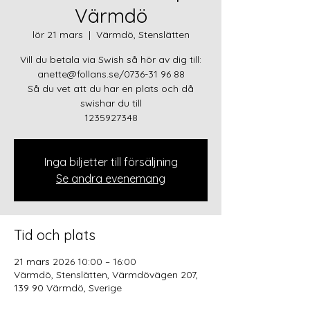
Värmdö
lör 21 mars
  |  
Värmdö, Stenslätten
Vill du betala via Swish så hör av dig till:
anette@follans.se/0736-31 96 88
Så du vet att du har en plats och då
swishar du till
Inga biljetter till försäljning
Se andra evenemang
Tid och plats
21 mars 2026 10:00 – 16:00
Värmdö, Stenslätten, Värmdövägen 207,
139 90 Värmdö, Sverige