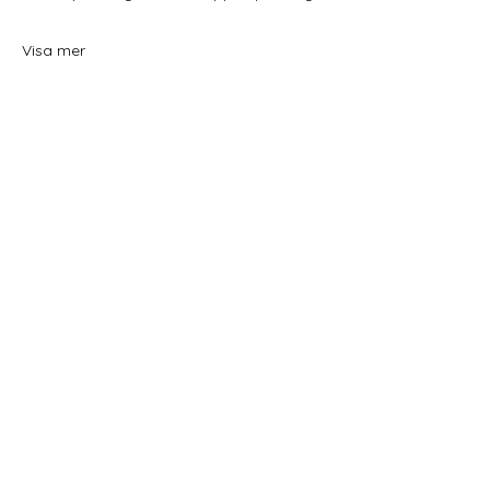
Visa mer
Dela detta evenemang
Home
Schema
Yoga och meditation
Behandlingar