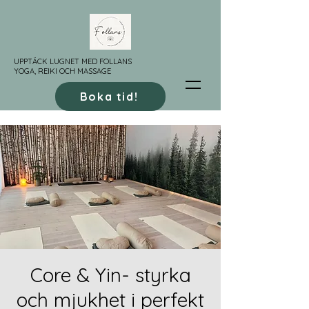
UPPTÄCK LUGNET MED FOLLANS
YOGA, REIKI OCH MASSAGE
Boka tid!
Core & Yin- styrka
och mjukhet i perfekt