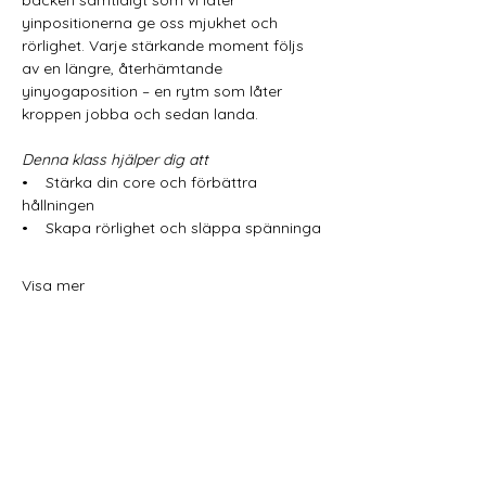
bäcken samtidigt som vi låter 
yinpositionerna ge oss mjukhet och 
rörlighet. Varje stärkande moment följs 
av en längre, återhämtande 
yinyogaposition – en rytm som låter 
kroppen jobba och sedan landa.
Denna klass hjälper dig att
•    Stärka din core och förbättra 
hållningen
•    Skapa rörlighet och släppa spänninga
Visa mer
Dela detta evenemang