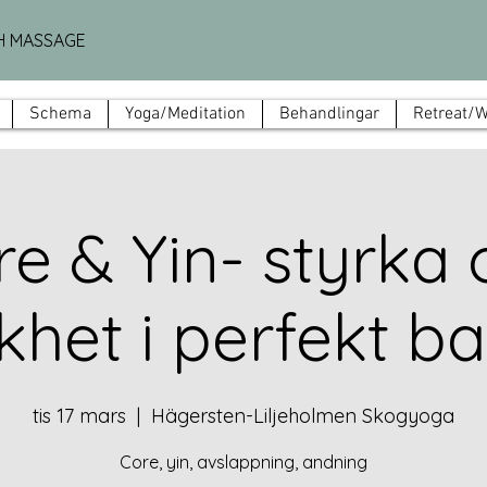
H MASSAGE
Schema
Yoga/Meditation
Behandlingar
Retreat/
e & Yin- styrka 
het i perfekt ba
tis 17 mars
  |  
Hägersten-Liljeholmen Skogyoga
Core, yin, avslappning, andning