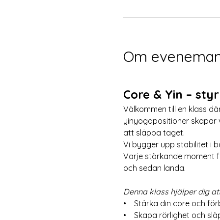
Om eveneman
Core & Yin – sty
Välkommen till en klass d
yinyogapositioner skapar 
att släppa taget.
Vi bygger upp stabilitet i 
Varje stärkande moment fö
och sedan landa.
Denna klass hjälper dig at
•    Stärka din core och fö
•    Skapa rörlighet och s