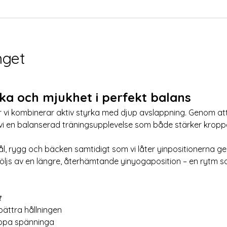
get
rka och mjukhet i perfekt balans
är vi kombinerar aktiv styrka med djup avslappning. Genom a
vi en balanserad träningsupplevelse som både stärker krop
bål, rygg och bäcken samtidigt som vi låter yinpositionerna ge
ljs av en längre, återhämtande yinyogaposition – en rytm s
t
rbättra hållningen
läppa spänninga