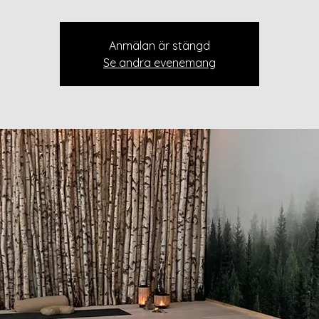
Anmälan är stängd
Se andra evenemang