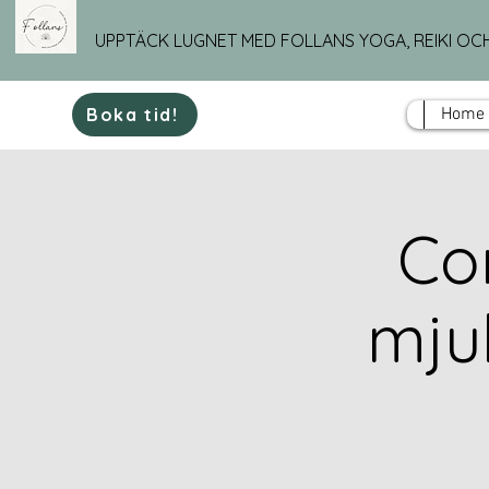
UPPTÄCK LUGNET MED FOLLANS YOGA, REIKI OC
Boka tid!
Home
Cor
mjuk