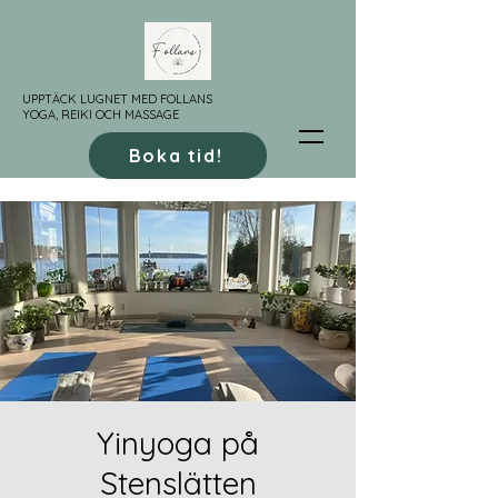
UPPTÄCK LUGNET MED FOLLANS
YOGA, REIKI OCH MASSAGE
Boka tid!
Yinyoga på
Stenslätten