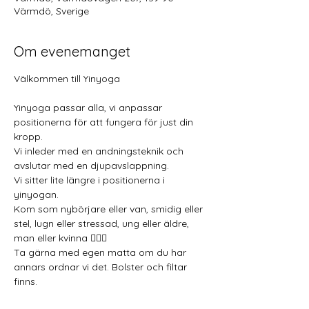
Värmdö, Sverige
Om evenemanget
Välkommen till Yinyoga 
Yinyoga passar alla, vi anpassar 
positionerna för att fungera för just din 
kropp.
Vi inleder med en andningsteknik och 
avslutar med en djupavslappning.
Vi sitter lite längre i positionerna i 
yinyogan.
Kom som nybörjare eller van, smidig eller 
stel, lugn eller stressad, ung eller äldre, 
man eller kvinna 🧘🏼‍♂️
Ta gärna med egen matta om du har 
annars ordnar vi det. Bolster och filtar 
finns.