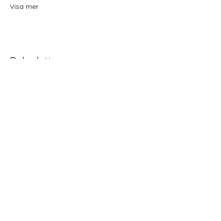
Visa mer
Dela detta evenemang
Home
Schema
Yoga och meditation
Behandlingar
Retreat Workshop