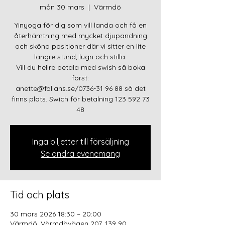
mån 30 mars
  |  
Värmdö
Yinyoga för dig som vill landa och få en
återhämtning med mycket djupandning
och sköna positioner där vi sitter en lite
längre stund, lugn och stilla.
Vill du hellre betala med swish så boka
först:
anette@follans.se/0736-31 96 88 så det
finns plats. Swich för betalning 123 592 73
48
Inga biljetter till försäljning
Se andra evenemang
Tid och plats
30 mars 2026 18:30 – 20:00
Värmdö, Värmdövägen 207, 139 90